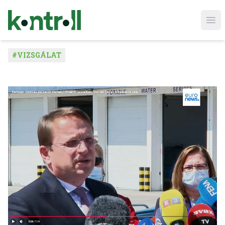
Ope
#
VIZSGÁLAT