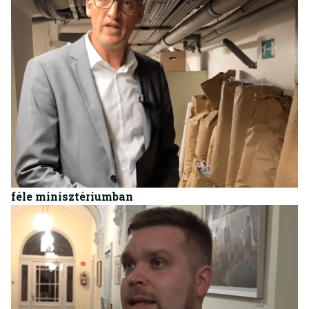
BELFÖLD
Ledarált iratok várták a nyomozókat a Hankó-
féle minisztériumban