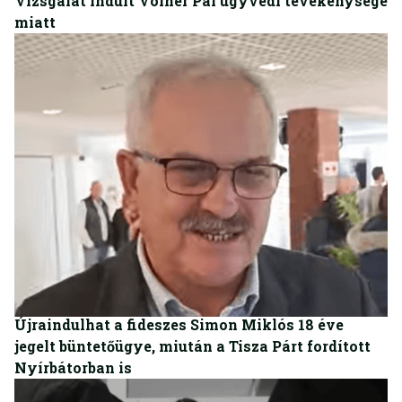
Vizsgálat indult Völner Pál ügyvédi tevékenysége
miatt
BELFÖLD
Újraindulhat a fideszes Simon Miklós 18 éve
jegelt büntetőügye, miután a Tisza Párt fordított
Nyírbátorban is