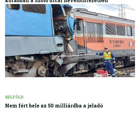
korábban a Szőlő utcai nevelőintézetben
BELFÖLD
Nem fért bele az 50 milliárdba a jeladó