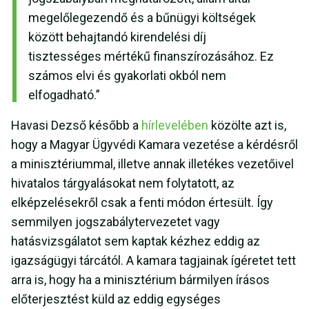
megelőlegezendő és a bűnügyi költségek
között behajtandó kirendelési díj
tisztességes mértékű finanszírozásához. Ez
számos elvi és gyakorlati okból nem
elfogadható.”
Havasi Dezső később a
hírlevelében
közölte azt is,
hogy a Magyar Ügyvédi Kamara vezetése a kérdésről
a minisztériummal, illetve annak illetékes vezetőivel
hivatalos tárgyalásokat nem folytatott, az
elképzelésekről csak a fenti módon értesült. Így
semmilyen jogszabálytervezetet vagy
hatásvizsgálatot sem kaptak kézhez eddig az
igazságügyi tárcától. A kamara tagjainak ígéretet tett
arra is, hogy ha a minisztérium bármilyen írásos
előterjesztést küld az eddig egységes