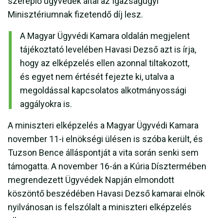
szereplő ügyvédek által az Igazságügyi
Minisztériumnak fizetendő díj lesz.
A Magyar Ügyvédi Kamara oldalán megjelent
tájékoztató levelében Havasi Dezső azt is írja,
hogy az elképzelés ellen azonnal tiltakozott,
és egyet nem értését fejezte ki, utalva a
megoldással kapcsolatos alkotmányossági
aggályokra is.
A miniszteri elképzelés a Magyar Ügyvédi Kamara
november 11-i elnökségi ülésen is szóba került, és
Tuzson Bence álláspontját a vita során senki sem
támogatta. A november 16-án a Kúria Dísztermében
megrendezett Ügyvédek Napján elmondott
köszöntő beszédében Havasi Dezső kamarai elnök
nyilvánosan is felszólalt a miniszteri elképzelés