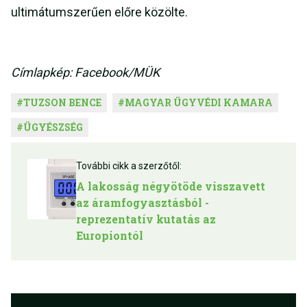
ultimátumszerűen előre közölte.
Címlapkép: Facebook/MÜK
#
TUZSON BENCE
#
MAGYAR ÜGYVÉDI KAMARA
#
ÜGYÉSZSÉG
További cikk a szerzőtől:
A lakosság négyötöde visszavett
az áramfogyasztásból -
reprezentatív kutatás az
Europiontól