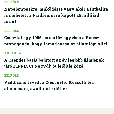
BELFÖLD
Napelemparkra, működésre vagy akár a futballra
is mehetett a Fradivárosra kapott 25 milliárd
forint
BELFÖLD
Csúsztat egy 1956-os sortűz ügyében a Fidesz-
propaganda, hogy támadhassa az államfőjelöltet
KULTÚRA
A Csendes barát bejutott az év legjobb filmjének
járó FIPRESCI Nagydíj öt jelöltje közé
BELFÖLD
Vaddisznó tévedt a 2-es metró Kossuth téri
állomására, az állatot kilőtték