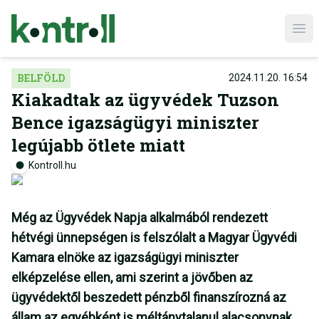
Ope
BELFÖLD
2024.11.20. 16:54
Kiakadtak az ügyvédek Tuzson
Bence igazságügyi miniszter
legújabb ötlete miatt
Kontroll.hu
Még az Ügyvédek Napja alkalmából rendezett
hétvégi ünnepségen is felszólalt a Magyar Ügyvédi
Kamara elnöke az igazságügyi miniszter
elképzelése ellen, ami szerint a jövőben az
ügyvédektől beszedett pénzből finanszírozná az
állam az egyébként is méltánytalanul alacsonynak