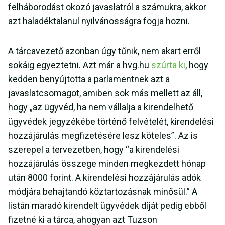
felháborodást okozó javaslatról a számukra, akkor
azt haladéktalanul nyilvánosságra fogja hozni.
A tárcavezető azonban úgy tűnik, nem akart erről
sokáig egyeztetni. Azt már a hvg.hu
szúrta ki
, hogy
kedden benyújtotta a parlamentnek azt a
javaslatcsomagot, amiben sok más mellett az áll,
hogy „az ügyvéd, ha nem vállalja a kirendelhető
ügyvédek jegyzékébe történő felvételét, kirendelési
hozzájárulás megfizetésére lesz köteles”. Az is
szerepel a tervezetben, hogy “a kirendelési
hozzájárulás összege minden megkezdett hónap
után 8000 forint. A kirendelési hozzájárulás adók
módjára behajtandó köztartozásnak minősül.” A
listán maradó kirendelt ügyvédek díját pedig ebből
fizetné ki a tárca, ahogyan azt Tuzson