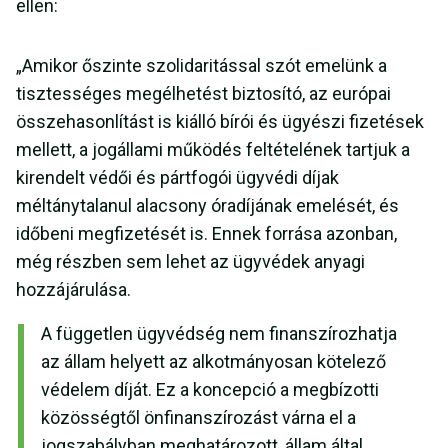
ellen:
„Amikor őszinte szolidaritással szót emelünk a
tisztességes megélhetést biztosító, az európai
összehasonlítást is kiálló bírói és ügyészi fizetések
mellett, a jogállami működés feltételének tartjuk a
kirendelt védői és pártfogói ügyvédi díjak
méltánytalanul alacsony óradíjának emelését, és
időbeni megfizetését is. Ennek forrása azonban,
még részben sem lehet az ügyvédek anyagi
hozzájárulása.
A független ügyvédség nem finanszírozhatja
az állam helyett az alkotmányosan kötelező
védelem díját. Ez a koncepció a megbízotti
közösségtől önfinanszírozást várna el a
jogszabályban meghatározott, állam által