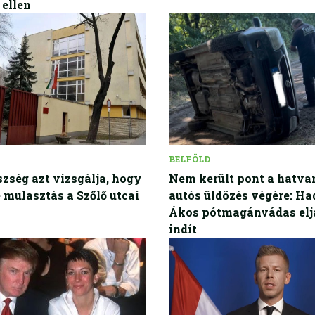
 ellen
BELFÖLD
zség azt vizsgálja, hogy
Nem került pont a hatva
e mulasztás a Szőlő utcai
autós üldözés végére: H
Ákos pótmagánvádas elj
indít