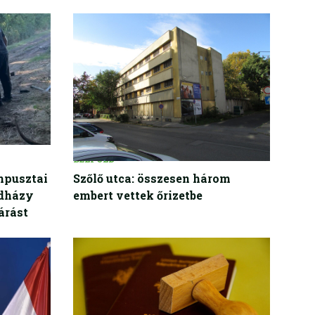
BELFÖLD
npusztai
Szőlő utca: összesen három
adházy
embert vettek őrizetbe
árást