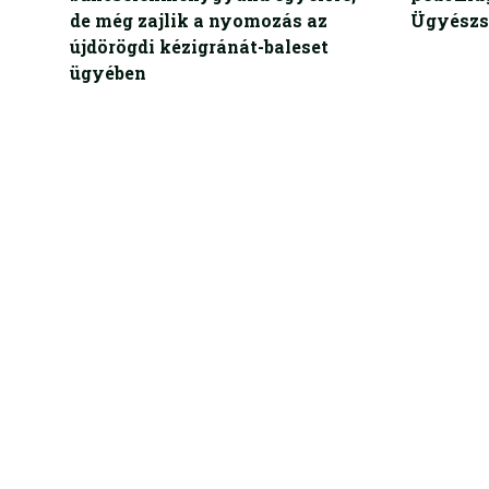
de még zajlik a nyomozás az
Ügyészs
újdörögdi kézigránát-baleset
ügyében