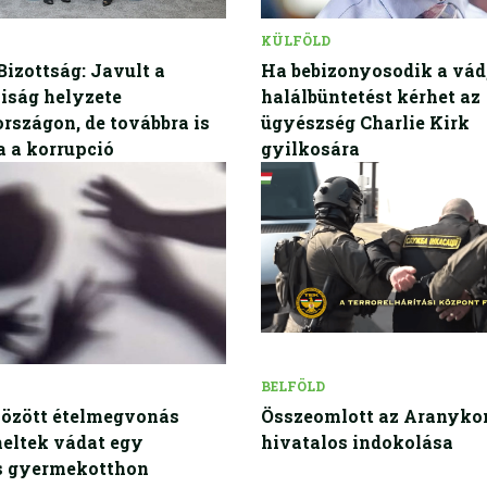
KÜLFÖLD
Bizottság: Javult a
Ha bebizonyosodik a vád
iság helyzete
halálbüntetést kérhet az
szágon, de továbbra is
ügyészség Charlie Kirk
 a korrupció
gyilkosára
BELFÖLD
között ételmegvonás
Összeomlott az Aranyko
eltek vádat egy
hivatalos indokolása
is gyermekotthon