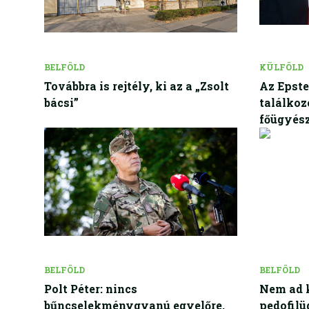
BELFÖLD
KÜLFÖLD
Továbbra is rejtély, ki az a „Zsolt
Az Epste
bácsi”
találkoz
főügyés
BELFÖLD
BELFÖLD
Polt Péter: nincs
Nem ad k
bűncselekménygyanú egyelőre,
pedofilü