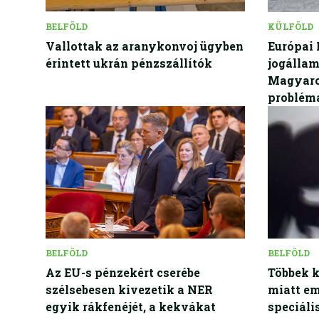
BELFÖLD
KÜLFÖLD
Vallottak az aranykonvoj ügyben
Európai 
érintett ukrán pénzszállítók
jogállam
Magyaror
probléma
BELFÖLD
BELFÖLD
Az EU-s pénzekért cserébe
Többek 
szélsebesen kivezetik a NER
miatt em
egyik rákfenéjét, a kekvákat
speciál