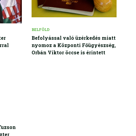
BELFÖLD
ter
Befolyással való üzérkedés miatt
rral
nyomoz a Központi Főügyészség,
Orbán Viktor öccse is érintett
Tuzson
zter