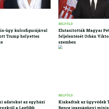
BELFÖLD
in-ügy kulcsfigurájával
Elutasították Magyar Pé
ott Trump helyettes
feljelentését Orbán Vikto
ze
szemben
BELFÖLD
i adatokat az egyházi
Kiakadtak az ügyvédek 
gyekről a Legfőbb
Bence igazságügyi minis