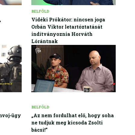
BELFÖLD
,
Vidéki Prókátor: nincsen joga
Orbán Viktor letartóztatását
indítványoznia Horváth
Lórántnak
BELFÖLD
nvoj-ügy
„Az nem fordulhat elő, hogy soha
ne tudjuk meg kicsoda Zsolti
bácsi!”