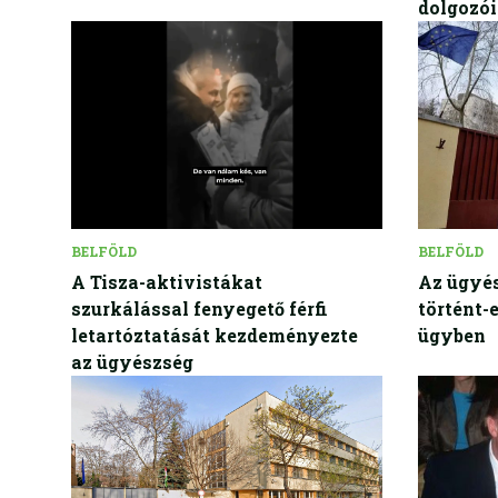
dolgozói
BELFÖLD
BELFÖLD
A Tisza-aktivistákat
Az ügyés
szurkálással fenyegető férfi
történt-
letartóztatását kezdeményezte
ügyben
az ügyészség