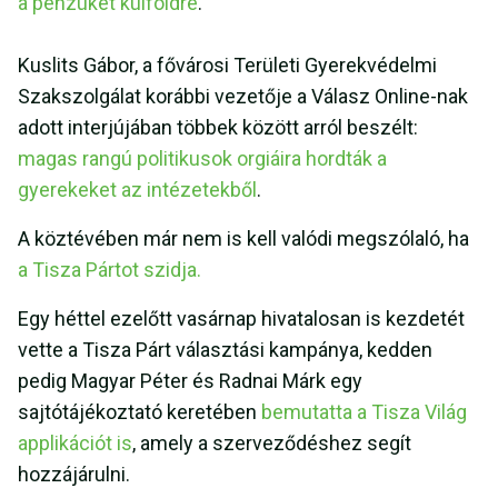
a pénzüket külföldre
.
Kuslits Gábor, a fővárosi Területi Gyerekvédelmi
Szakszolgálat korábbi vezetője a Válasz Online-nak
adott interjújában többek között arról beszélt:
magas rangú politikusok orgiáira hordták a
gyerekeket az intézetekből
.
A köztévében már nem is kell valódi megszólaló, ha
a Tisza Pártot szidja.
Egy héttel ezelőtt vasárnap hivatalosan is kezdetét
vette a Tisza Párt választási kampánya, kedden
pedig Magyar Péter és Radnai Márk egy
sajtótájékoztató keretében
bemutatta a Tisza Világ
applikációt is
, amely a szerveződéshez segít
hozzájárulni.