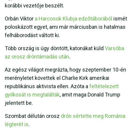
korábbi vezetője beszélt.
Orbán Viktor
a Harcosok Klubja edzőtáborából
ismét
poloskázott egyet, ami már márciusban is hatalmas
felháborodást váltott ki.
Több ország is úgy döntött, katonákat küld
Varsóba
az orosz dróntámadás után
.
Az egész világot megrázta, hogy szeptember 10-én
merényletet követtek el Charlie Kirk amerikai
republikánus aktivista ellen. Azóta a
feltételezett
gyilkosát is megtalálták
, amit maga Donald Trump
jelentett be.
Szombat délután orosz
drón sértette meg Románia
légterét is
.