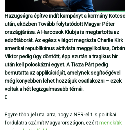
Hazugságra építve indít kampányt a kormány Kötcse
után, eközben Tovább folytatódott Magyar Péter
országjárása. A Harcosok Klubja is megtartotta az
edzőtáborát. Az egész világot megrázta Charlie Kirk
amerikai republikánus aktivista meggyilkolása, Orbán
Viktor pedig úgy döntött, épp ezután a tragikus hír
után kell poloskázni egyet. A Tisza Párt pedig
bemutatta az applikációját, amelynek segítségével
még könyebben lehet hozzájuk csatlakozni – ezek
voltak a hét legizgalmasabb témái.
0
Egyre több jel utal arra, hogy a NER-elit is politikai
fordulatra számít Magyarországon, ezért
menekítik