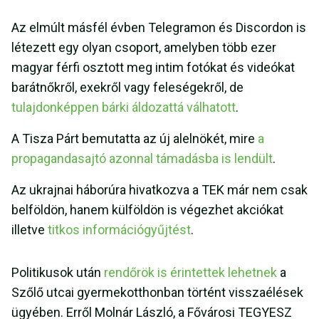
Az elmúlt másfél évben Telegramon és Discordon is
létezett egy olyan csoport, amelyben több ezer
magyar férfi osztott meg intim fotókat és videókat
barátnőkről, exekről vagy feleségekről, de
tulajdonképpen bárki áldozattá válhatott
.
A Tisza Párt bemutatta az új alelnökét, mire
a
propagandasajtó azonnal támadásba is lendült
.
Az ukrajnai háborúra hivatkozva a TEK már nem csak
belföldön, hanem külföldön is végezhet akciókat
illetve
titkos információgyűjtést
.
Politikusok után
rendőrök is érintettek lehetnek
a
Szőlő utcai gyermekotthonban történt visszaélések
ügyében. Erről Molnár László, a Fővárosi TEGYESZ