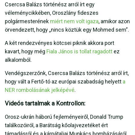
Csercsa Balázs történész arról írt egy
véleménycikkében, Oroszlány fideszes
polgármesterének
miért nem volt igaza
, amikor azon
örvendezett, hogy „nincs köztük egy Mohmed sem”.
A két rendezvényes kötcsei piknik akkora port
kavart, hogy még
Fiala János is tollat ragadott
ez
alkalomból.
Vendégszerzőnk, Csercsa Balázs történész arról írt,
hogy vált a Fertő-tó az európai szabadság helyett
a
NER rombolásának jelképévé
.
Videós tartalmak a Kontrollon:
Orosz-ukrán háború fejleményeiről, Donald Trump
találkozóiról, a Barátság kőolajvezetéket ért
támadásról és a kárpátaljai Munkács bombázásáról