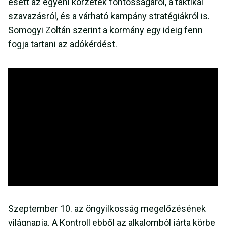
esett az egyéni körzetek fontosságáról, a taktikai
szavazásról, és a várható kampány stratégiákról is.
Somogyi Zoltán szerint a kormány egy ideig fenn
fogja tartani az adókérdést.
Szeptember 10. az öngyilkosság megelőzésének
világnapja. A Kontroll ebből az alkalomból járta körbe