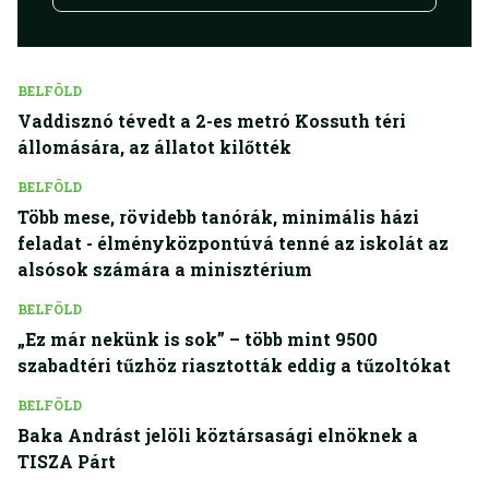
BELFÖLD
Vaddisznó tévedt a 2-es metró Kossuth téri
állomására, az állatot kilőtték
BELFÖLD
Több mese, rövidebb tanórák, minimális házi
feladat - élményközpontúvá tenné az iskolát az
alsósok számára a minisztérium
BELFÖLD
„Ez már nekünk is sok” – több mint 9500
szabadtéri tűzhöz riasztották eddig a tűzoltókat
BELFÖLD
Baka Andrást jelöli köztársasági elnöknek a
TISZA Párt