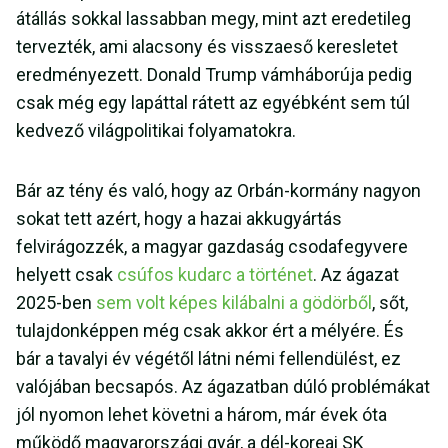
átállás sokkal lassabban megy, mint azt eredetileg
tervezték, ami alacsony és visszaeső keresletet
eredményezett. Donald Trump vámháborúja pedig
csak még egy lapáttal rátett az egyébként sem túl
kedvező világpolitikai folyamatokra.
Bár az tény és való, hogy az Orbán-kormány nagyon
sokat tett azért, hogy a hazai akkugyártás
felvirágozzék, a magyar gazdaság csodafegyvere
helyett csak
csúfos kudarc a történet
. Az ágazat
2025-ben
sem volt képes kilábalni a gödörből
, sőt,
tulajdonképpen még csak akkor ért a mélyére. És
bár a tavalyi év végétől látni némi fellendülést, ez
valójában becsapós. Az ágazatban dúló problémákat
jól nyomon lehet követni a három, már évek óta
működő magyarországi gyár, a dél-koreai SK