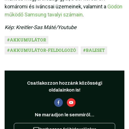
komáromi és iváncsai üzemeinek, valamint a
Gödön
működő Samsung tavalyi számain
.
Kép: Kreitler-Sas Máté/Youtube
#
AKKUMULÁTOR
#
AKKUMULÁTOR-FELDOLGOZÓ
#
BALESET
Csatlakozzon hozzánk közösségi
oldalainkon is!
Ne maradjon le semmiről...