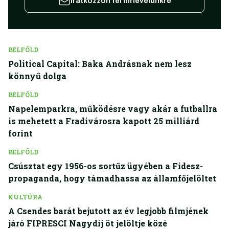
Iratkozzon fel hírlevelünkre
BELFÖLD
Political Capital: Baka Andrásnak nem lesz
könnyű dolga
BELFÖLD
Napelemparkra, működésre vagy akár a futballra
is mehetett a Fradivárosra kapott 25 milliárd
forint
BELFÖLD
Csúsztat egy 1956-os sortűz ügyében a Fidesz-
propaganda, hogy támadhassa az államfőjelöltet
KULTÚRA
A Csendes barát bejutott az év legjobb filmjének
járó FIPRESCI Nagydíj öt jelöltje közé