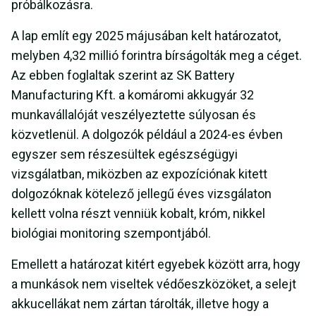
próbálkozásra.
A lap említ egy 2025 májusában kelt határozatot,
melyben 4,32 millió forintra bírságolták meg a céget.
Az ebben foglaltak szerint az SK Battery
Manufacturing Kft. a komáromi akkugyár 32
munkavállalóját veszélyeztette súlyosan és
közvetlenül. A dolgozók például a 2024-es évben
egyszer sem részesültek egészségügyi
vizsgálatban, miközben az expozíciónak kitett
dolgozóknak kötelező jellegű éves vizsgálaton
kellett volna részt venniük kobalt, króm, nikkel
biológiai monitoring szempontjából.
Emellett a határozat kitért egyebek között arra, hogy
a munkások nem viseltek védőeszközöket, a selejt
akkucellákat nem zártan tárolták, illetve hogy a