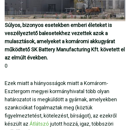
Súlyos, bizonyos esetekben emberi életeket is
veszélyeztető balesetekhez vezettek azok a
mulasztások, amelyeket a komáromi akkugyárat
működtető SK Battery Manufacturing Kft. követett el
az elmúlt években.
0
Ezek miatt a hiányosságok miatt a Komárom-
Esztergom megyei kormányhivatal több olyan
határozatot is megküldött a gyárnak, amelyekben
szankciókat fogalmaztak meg (köztük
figyelmeztetést, kötelezést, bírságot), az ezekről
készült az
Átlátszó
jutott hozzá, igaz, többszöri