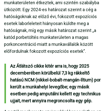
munkaterületen étkeztek, ami szintén szabályba
ütközött. Egy 2024-es határozat szerint a cég a
hatóságoknak az előző évi, fokozott expozíciós
esetek laborleleteit hiányosan küldte meg a
hatóságnak, míg egy másik határozat szerint „a
katód porbetöltés munkaterületen a magas
porkoncentráció miatt a munkavállalók között
előfordulnak fokozott expozíciós esetek”.
Az Átlátszó cikke kitér arra is, hogy 2025
decemberében körülbelül 7,3 kg rákkeltő
hatású NCM (nikkel-bobalt-mangán-lítium) por
került a munkahelyi levegőbe; egy másik
esetben pedig amputálni kellett egy technikus
ujjait, mert annyira megroncsolta egy gép.