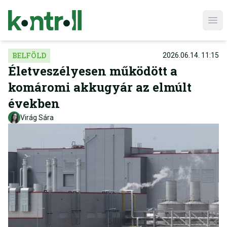
Ope
BELFÖLD
2026.06.14. 11:15
Életveszélyesen működött a
komáromi akkugyár az elmúlt
években
Virág Sára