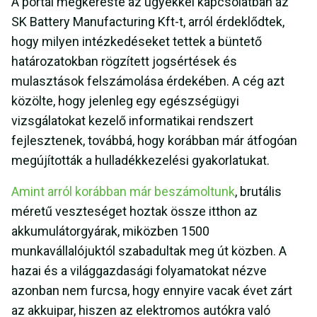
A portál megkereste az ügyekkel kapcsolatban az
SK Battery Manufacturing Kft-t, arról érdeklődtek,
hogy milyen intézkedéseket tettek a büntető
határozatokban rögzített jogsértések és
mulasztások felszámolása érdekében. A cég azt
közölte, hogy jelenleg egy egészségügyi
vizsgálatokat kezelő informatikai rendszert
fejlesztenek, továbbá, hogy korábban már átfogóan
megújították a hulladékkezelési gyakorlatukat.
Amint arról korábban már beszámoltunk
, brutális
méretű veszteséget hoztak össze itthon az
akkumulátorgyárak, miközben 1500
munkavállalójuktól szabadultak meg út közben. A
hazai és a világgazdasági folyamatokat nézve
azonban nem furcsa, hogy ennyire vacak évet zárt
az akkuipar, hiszen az elektromos autókra való