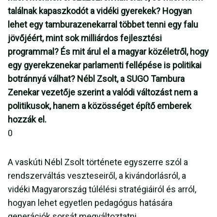
találnak kapaszkodót a vidéki gyerekek? Hogyan
lehet egy tamburazenekarral többet tenni egy falu
jövőjéért, mint sok milliárdos fejlesztési
programmal? És mit árul el a magyar közéletről, hogy
egy gyerekzenekar parlamenti fellépése is politikai
botránnyá válhat? Nébl Zsolt, a SUGO Tambura
Zenekar vezetője szerint a valódi változást nem a
politikusok, hanem a közösséget építő emberek
hozzák el.
0
A vaskúti Nébl Zsolt története egyszerre szól a
rendszerváltás veszteseiről, a kivándorlásról, a
vidéki Magyarország túlélési stratégiáiról és arról,
hogyan lehet egyetlen pedagógus hatására
generációk sorsát megváltoztatni.