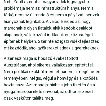
Nébl Zsolt szerint a magyar vidék legnagyobb
problémája nem az infrastruktúra hiánya. Nem a
térkő, nem az új rendelő és nem a pályázati pénzek
hiányoznak leginkább. A valódi kérdés az, hogy
maradnak-e olyan fiatalok, akik később családot
alapítanak, vállalkozást indítanak és közösséget
építenek helyben. Szerinte az igazi vidékfejlesztés
ott kezdődik, ahol gyökereket adnak a gyerekeknek.
A zenész maga is hosszú éveket töltött
Ausztriában, ahol sikeres vállalkozást épített fel.
Nem politikai okokból ment el, hanem a megélhetés
reményében. Mégis, végül a honvágy és a kötődés
hozta haza. Azt mondja: hiába a jobb fizetés és a
nyugat-európai életszínvonal, az otthon érzését
csak Vaskúton találta meg.