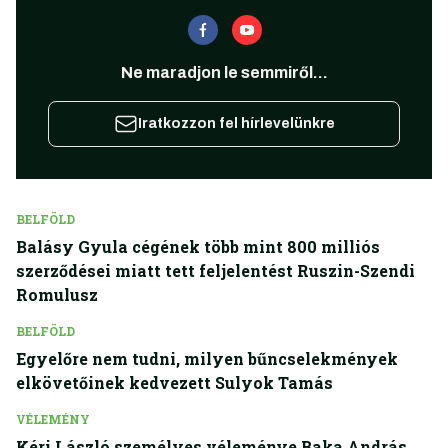
Ne maradjon le semmiről...
Iratkozzon fel hírlevelünkre
BELFÖLD
Balásy Gyula cégének több mint 800 milliós
szerződései miatt tett feljelentést Ruszin-Szendi
Romulusz
BELFÖLD
Egyelőre nem tudni, milyen bűncselekmények
elkövetőinek kedvezett Sulyok Tamás
VÉLEMÉNY
Kéri László személyes véleménye Baka András