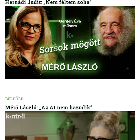
Hernádi Judit: „Nem féltem soha”
BELFÖLD
Mérő László: „Az AI nem hazudik”