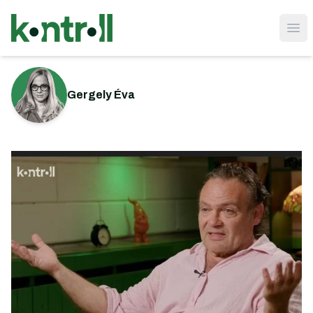
Ope
Gergely Éva