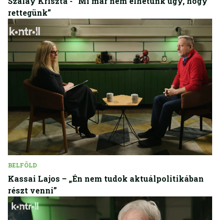
Szalay Kriszta - “Mi már nem élhetünk úgy, hogy
rettegünk”
BELFÖLD
Kassai Lajos – „Én nem tudok aktuálpolitikában
részt venni”