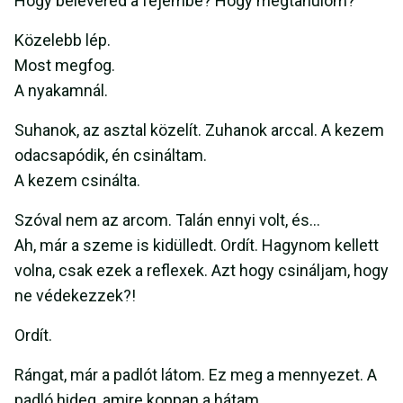
Hogy belevered a fejembe? Hogy megtanulom?
Közelebb lép.
Most megfog.
A nyakamnál.
Suhanok, az asztal közelít. Zuhanok arccal. A kezem
odacsapódik, én csináltam.
A kezem csinálta.
Szóval nem az arcom. Talán ennyi volt, és…
Ah, már a szeme is kidülledt. Ordít. Hagynom kellett
volna, csak ezek a reflexek. Azt hogy csináljam, hogy
ne védekezzek?!
Ordít.
Rángat, már a padlót látom. Ez meg a mennyezet. A
padló hideg, amire koppan a hátam.