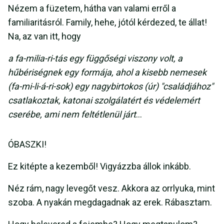
Nézem a füzetem, hátha van valami erről a
familiaritásról. Family, hehe, jótól kérdezed, te állat!
Na, az van itt, hogy
a fa-milia-ri-tás egy függőségi viszony volt, a
hűbériségnek egy formája, ahol a kisebb nemesek
(fa-mi-li-á-ri-sok) egy nagybirtokos (úr) "családjához"
csatlakoztak, katonai szolgálatért és védelemért
cserébe, ami nem feltétlenül járt
…
ÓBASZKI!
Ez kitépte a kezemből! Vigyázzba állok inkább.
Néz rám, nagy levegőt vesz. Akkora az orrlyuka, mint
szoba. A nyakán megdagadnak az erek. Rábasztam.