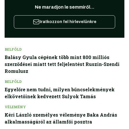
Ne maradjon le semmiről...
Iratkozzon fel hírlevelünkre
BELFÖLD
Balásy Gyula cégének több mint 800 milliós
szerződései miatt tett feljelentést Ruszin-Szendi
Romulusz
BELFÖLD
Egyelőre nem tudni, milyen bűncselekmények
elkövetőinek kedvezett Sulyok Tamás
VÉLEMÉNY
Kéri László személyes véleménye Baka András
alkalmasságáról az államfői posztra