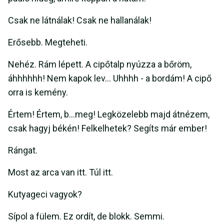
Csak ne látnálak! Csak ne hallanálak!
Erősebb. Megteheti.
Nehéz. Rám lépett. A cipőtalp nyúzza a bőröm,
áhhhhhh! Nem kapok lev… Uhhhh - a bordám! A cipő
orra is kemény.
Értem! Értem, b...meg! Legközelebb majd átnézem,
csak hagyj békén! Felkelhetek? Segíts már ember!
Rángat.
Most az arca van itt. Túl itt.
Kutyageci vagyok?
Sípol a fülem. Ez ordít, de blokk. Semmi.