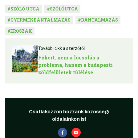
#
SZŐLŐ UTCA
#
SZŐLŐUTCA
#
GYERMEKBÁNTALMAZÁS
#
BÁNTALMAZÁS
#
ERŐSZAK
További cikk a szerzőtől:
Főkert: nem a locsolás a
probléma, hanem a budapesti
zöldfelületek túlélése
Csatlakozzon hozzánk közösségi
oldalainkon is!