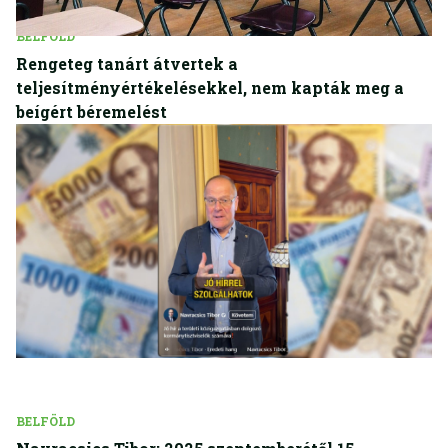
BELFÖLD
Rengeteg tanárt átvertek a
teljesítményértékelésekkel, nem kapták meg a
beígért béremelést
BELFÖLD