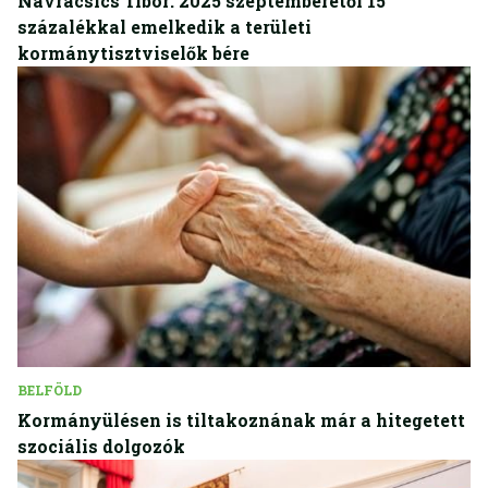
Navracsics Tibor: 2025 szeptemberétől 15
százalékkal emelkedik a területi
kormánytisztviselők bére
BELFÖLD
Kormányülésen is tiltakoznának már a hitegetett
szociális dolgozók