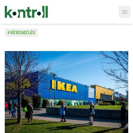
Ope
#
BÉREMELÉS