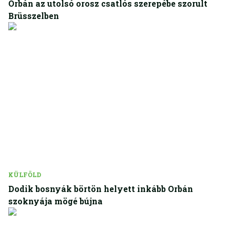
Orbán az utolsó orosz csatlós szerepébe szorult
Brüsszelben
KÜLFÖLD
Dodik bosnyák börtön helyett inkább Orbán
szoknyája mögé bújna