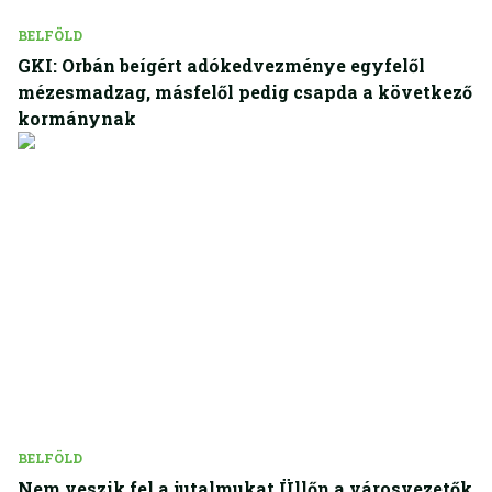
BELFÖLD
GKI: Orbán beígért adókedvezménye egyfelől
mézesmadzag, másfelől pedig csapda a következő
kormánynak
BELFÖLD
Nem veszik fel a jutalmukat Üllőn a városvezetők