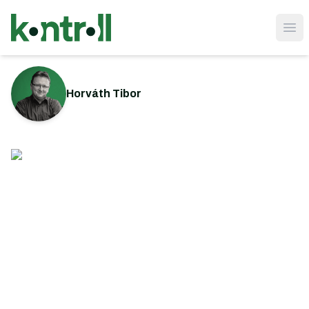
Ope
Horváth Tibor