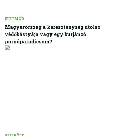
ÉLETMÓD
Magyarország a kereszténység utolsó
védőbástyája vagy egy burjánzó
pornóparadicsom?
KÜLFÖLD