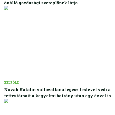
önálló gazdasági szereplőnek látja
BELFÖLD
Novák Katalin változatlanul egész testével védi a
tettestársait a kegyelmi botrány után egy évvel is