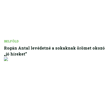
BELFÖLD
Rogán Antal levédetné a sokaknak örömet okozó
„jó híreket”