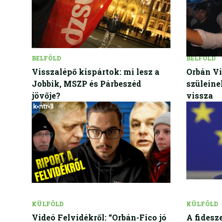
BELFÖLD
BELFÖLD
Visszalépő kispártok: mi lesz a
Orbán Vi
Jobbik, MSZP és Párbeszéd
szüleine
jövője?
vissza
KÜLFÖLD
KÜLFÖLD
Videó Felvidékről: “Orbán-Fico jó
A fidesz