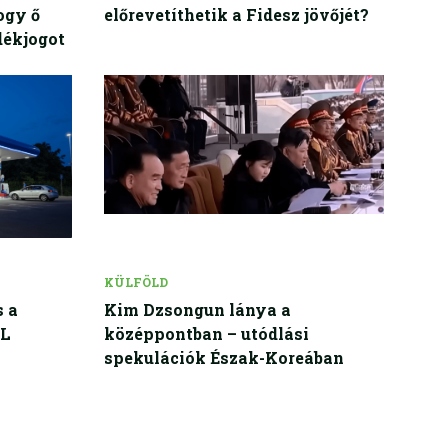
ogy ő
előrevetíthetik a Fidesz jövőjét?
dékjogot
KÜLFÖLD
s a
Kim Dzsongun lánya a
OL
középpontban – utódlási
spekulációk Észak-Koreában