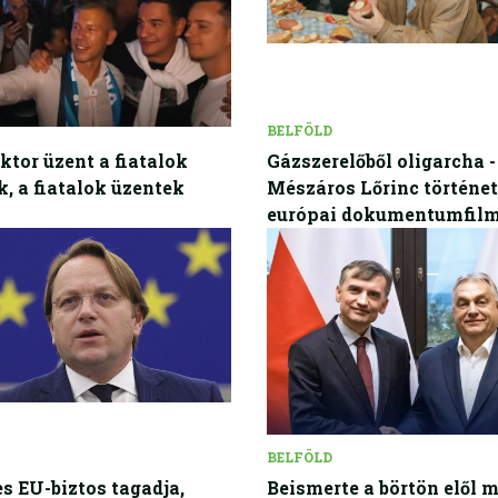
BELFÖLD
ktor üzent a fiatalok
Gázszerelőből oligarcha -
k, a fiatalok üzentek
Mészáros Lőrinc történe
európai dokumentumfil
BELFÖLD
es EU-biztos tagadja,
Beismerte a börtön elől 