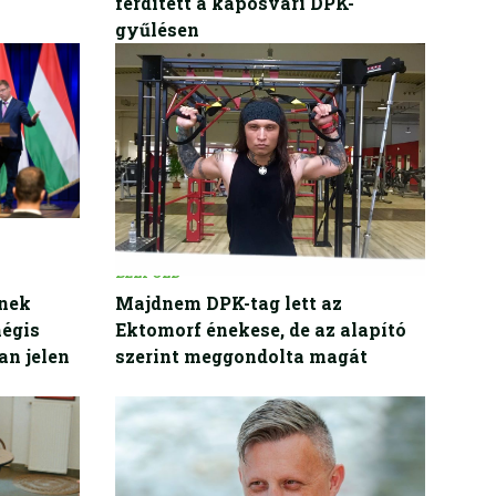
ferdített a kaposvári DPK-
gyűlésen
BELFÖLD
enek
Majdnem DPK-tag lett az
mégis
Ektomorf énekese, de az alapító
an jelen
szerint meggondolta magát