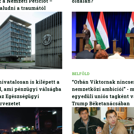
 a Nemzeti Petíciót –
oldalán?
aludni a traumától
BELFÖLD
ivatalosan is kilépett a
“Orbán Viktornak nincs
, ami pénzügyi válságba
nemzetközi ambíciói” - 
 az Egészségügyi
egyedüli uniós tagként v
rvezetet
Trump Béketanácsában