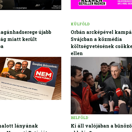
KÜLFÖLD
agánhadserege újabb
Orbán arcképével kamp
ág miatt került
Svájcban a közmédia
ba
költségvetésének csökk
ellen
BELFÖLD
halott lányának
Ki áll valójában a bűnöz