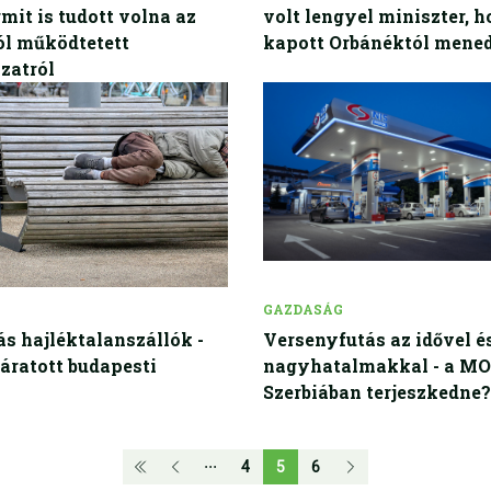
mit is tudott volna az
volt lengyel miniszter, h
ól működtetett
kapott Orbánéktól mene
zatról
GAZDASÁG
ás hajléktalanszállók -
Versenyfutás az idővel é
járatott budapesti
nagyhatalmakkal - a M
Szerbiában terjeszkedne?
4
5
6