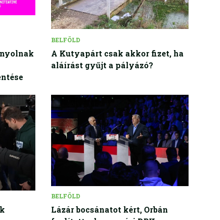
BELFÖLD
ányolnak
A Kutyapárt csak akkor fizet, ha
aláírást gyűjt a pályázó?
entése
BELFÖLD
ők
Lázár bocsánatot kért, Orbán