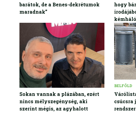
barátok, de a Benes-dekrétumok
hogy bár
maradnak”
irodájáb
kémháló
BELFÖLD
BELFÖLD
Sokan vannak a plázában, ezért
Várólist
nincs mélyszegénység, aki
csúcsra 
szerint mégis, az agyhalott
rendszer