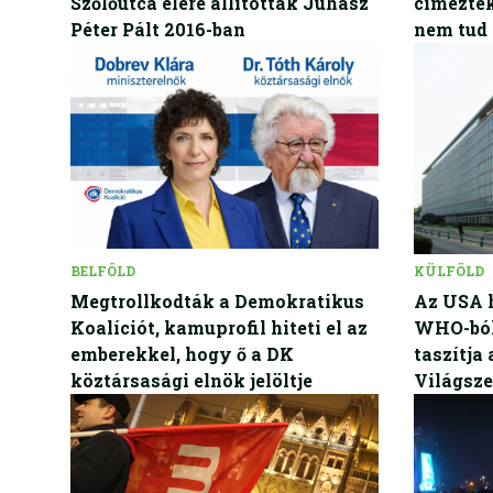
Szőlőutca élére állították Juhász
címezték
Péter Pált 2016-ban
nem tud 
BELFÖLD
KÜLFÖLD
Megtrollkodták a Demokratikus
Az USA h
Koalíciót, kamuprofil hiteti el az
WHO-ból
emberekkel, hogy ő a DK
taszítja
köztársasági elnök jelöltje
Világsze