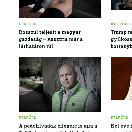
BELFÖLD
KÜLFÖLD
Rosszul teljesít a magyar
Trump m
gazdaság – Ausztria már a
gyilkoss
láthatáron túl
botrány
BELFÖLD
BELFÖLD
A pedofilvádak ellenére is újra a
Két éve 