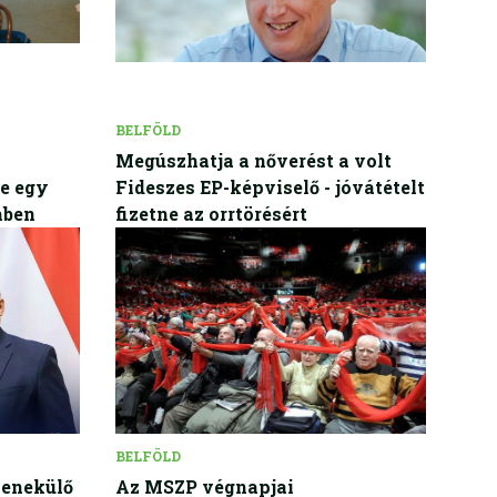
BELFÖLD
Megúszhatja a nőverést a volt
te egy
Fideszes EP-képviselő - jóvátételt
mben
fizetne az orrtörésért
BELFÖLD
menekülő
Az MSZP végnapjai