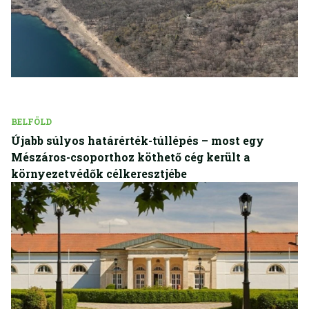
BELFÖLD
Újabb súlyos határérték-túllépés – most egy
Mészáros-csoporthoz köthető cég került a
környezetvédők célkeresztjébe