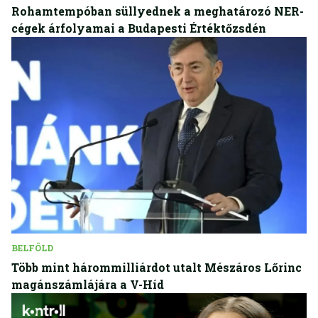
Rohamtempóban süllyednek a meghatározó NER-
cégek árfolyamai a Budapesti Értéktőzsdén
BELFÖLD
Több mint hárommilliárdot utalt Mészáros Lőrinc
magánszámlájára a V-Híd