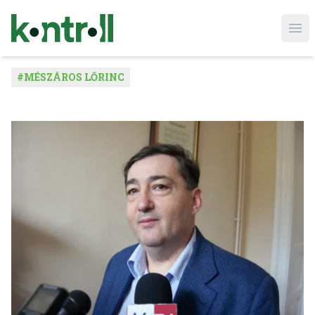
Ope
#
MÉSZÁROS LŐRINC