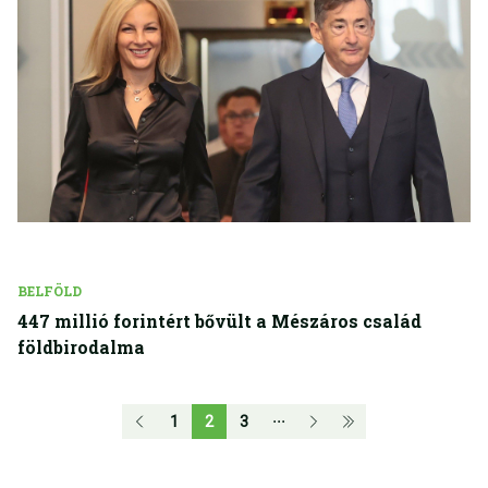
BELFÖLD
447 millió forintért bővült a Mészáros család
földbirodalma
1
2
3