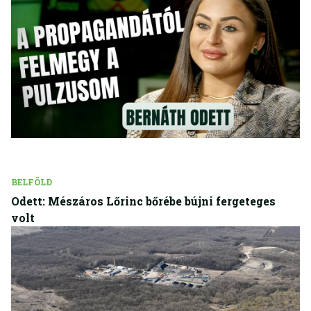
BELFÖLD
Odett: Mészáros Lőrinc bőrébe bújni fergeteges
volt