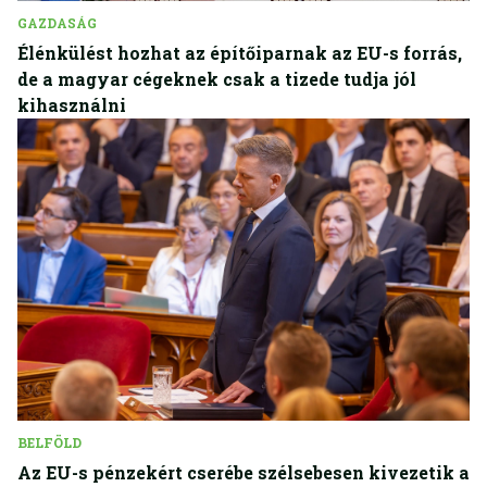
GAZDASÁG
Élénkülést hozhat az építőiparnak az EU-s forrás,
de a magyar cégeknek csak a tizede tudja jól
kihasználni
BELFÖLD
Az EU-s pénzekért cserébe szélsebesen kivezetik a