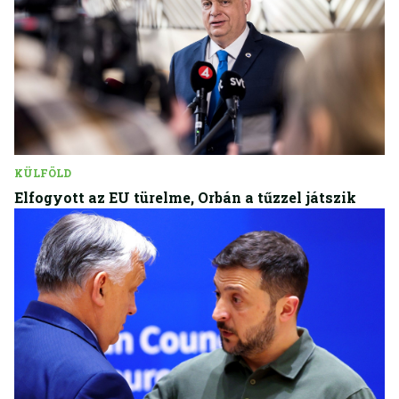
KÜLFÖLD
Elfogyott az EU türelme, Orbán a tűzzel játszik