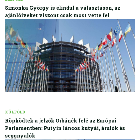
Simonka György is elindul a választáson, az
ajánlóíveket viszont csak most vette fel
KÜLFÖLD
Röpködtek a jelzők Orbánék felé az Európai
Parlamentben: Putyin láncos kutyái, árulók és
seggnyalók