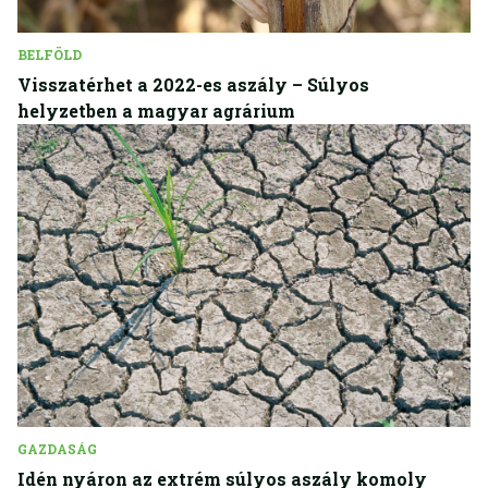
BELFÖLD
Visszatérhet a 2022-es aszály – Súlyos
helyzetben a magyar agrárium
GAZDASÁG
Idén nyáron az extrém súlyos aszály komoly