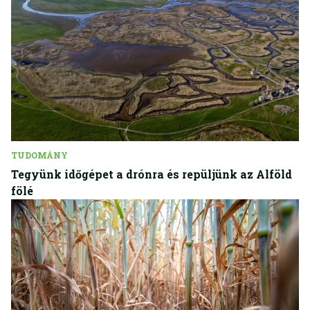
TUDOMÁNY
Tegyünk időgépet a drónra és repüljünk az Alföld
fölé