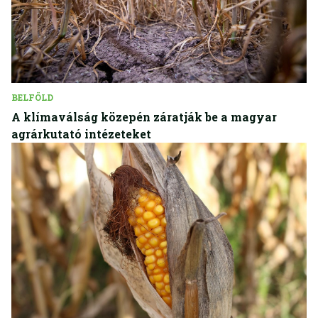
BELFÖLD
A klímaválság közepén záratják be a magyar
agrárkutató intézeteket